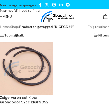
Naar navigatie springen
Naar hoofdinhoud springen
MENU
Home
/
Shop
/
Producten getagged “KIGFGD64”
Enig resultaat
Toon zijbalk
Filters
Zuigerveren set Kibani
Grondboor 52cc KIGFGD52