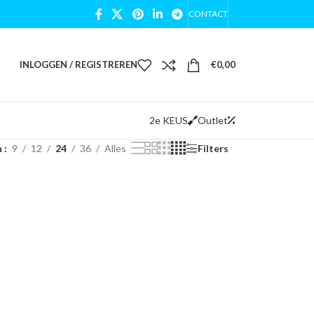
CONTACT
INLOGGEN / REGISTREREN
€
0,00
2e KEUS
Outlet
n
9
12
24
36
Alles
Filters