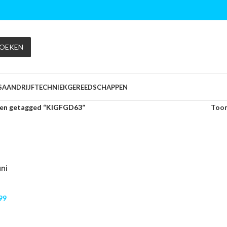
OEKEN
S
AANDRIJFTECHNIEK
GEREEDSCHAPPEN
en getagged “KIGFGD63”
Too
ni
99