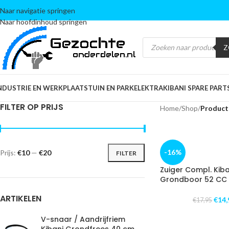
Naar navigatie springen
Naar hoofdinhoud springen
Z
NDUSTRIE EN WERKPLAATS
TUIN EN PARK
ELEKTRA
KIBANI SPARE PART
FILTER OP PRIJS
Home
/
Shop
/
Product
-16%
Prijs:
€10
—
€20
FILTER
Zuiger Compl. Kiba
Grondboor 52 CC
ARTIKELEN
€
14,
€
17,95
V-snaar / Aandrijfriem