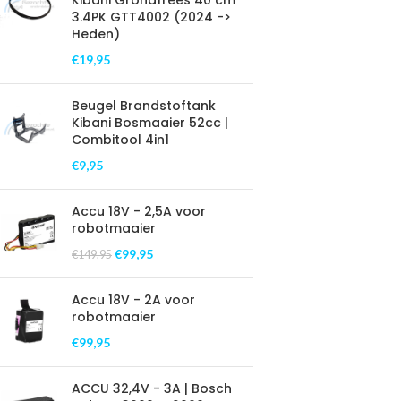
Kibani Grondfrees 40 cm
3.4PK GTT4002 (2024 ->
Heden)
€
19,95
Beugel Brandstoftank
Kibani Bosmaaier 52cc |
Combitool 4in1
€
9,95
Accu 18V - 2,5A voor
robotmaaier
€
99,95
€
149,95
Accu 18V - 2A voor
robotmaaier
€
99,95
ACCU 32,4V - 3A | Bosch