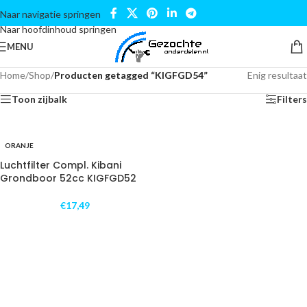
Naar navigatie springen
Naar hoofdinhoud springen
MENU
Home
/
Shop
/
Producten getagged “KIGFGD54”
Enig resultaat
Toon zijbalk
Filters
ORANJE
Luchtfilter Compl. Kibani
Grondboor 52cc KIGFGD52
€
17,49