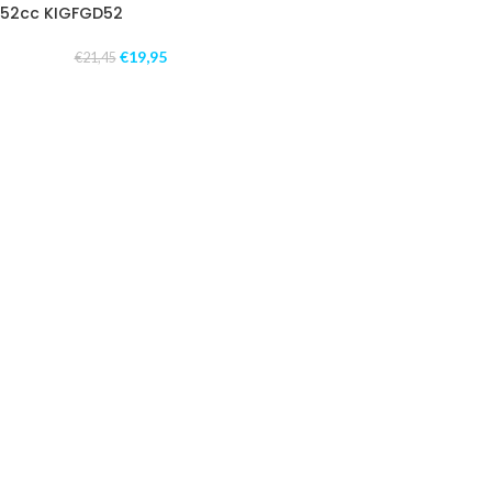
52cc KIGFGD52
€
19,95
€
21,45