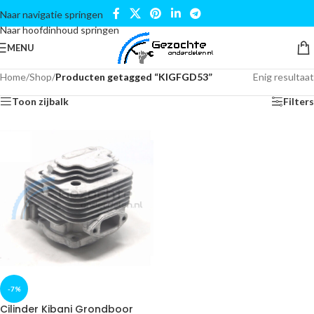
Naar navigatie springen
Naar hoofdinhoud springen
MENU
Home
/
Shop
/
Producten getagged “KIGFGD53”
Enig resultaat
Toon zijbalk
Filters
-7%
Cilinder Kibani Grondboor