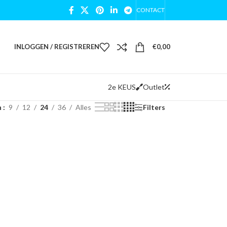
CONTACT
INLOGGEN / REGISTREREN
€
0,00
2e KEUS
Outlet
n
9
12
24
36
Alles
Filters