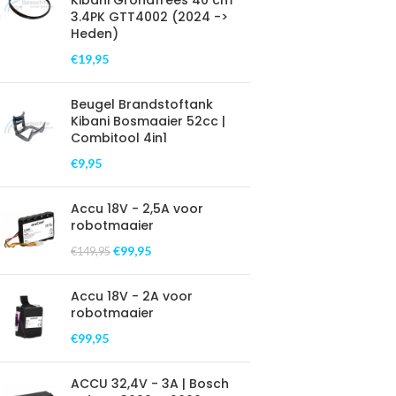
Kibani Grondfrees 40 cm
3.4PK GTT4002 (2024 ->
Heden)
€
19,95
Beugel Brandstoftank
Kibani Bosmaaier 52cc |
Combitool 4in1
€
9,95
Accu 18V - 2,5A voor
robotmaaier
€
99,95
€
149,95
Accu 18V - 2A voor
robotmaaier
€
99,95
ACCU 32,4V - 3A | Bosch