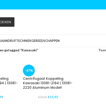
OEKEN
S
AANDRIJFTECHNIEK
GEREEDSCHAPPEN
en getagged “Kawasaki”
Too
-47%
eling
Centrifugaal Koppeling
4 | 13081-
Kawasaki 13081-2194 | 13081-
2220 Aluminum Model!
99
€
15,95
€
29,95