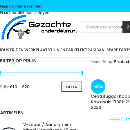
Naar navigatie springen
Naar hoofdinhoud springen
Z
NDUSTRIE EN WERKPLAATS
TUIN EN PARK
ELEKTRA
KIBANI SPARE PART
FILTER OP PRIJS
Home
/
Shop
/
Product
-63%
Prijs:
€10
—
€20
FILTER
Centrifugaal Kopp
Kawasaki 13081-219
2220
ARTIKELEN
€
10,
€
29,95
V-snaar / Aandrijfriem