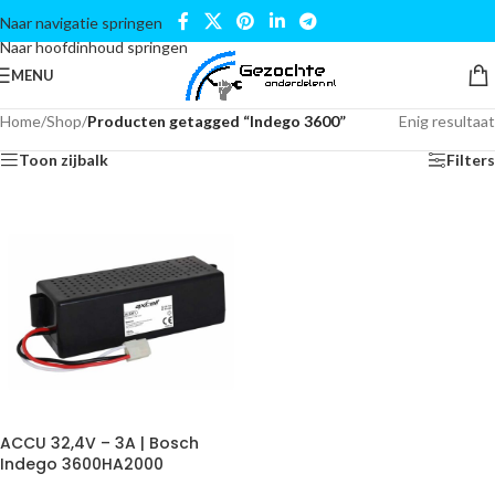
Naar navigatie springen
Naar hoofdinhoud springen
MENU
Home
/
Shop
/
Producten getagged “Indego 3600”
Enig resultaat
Toon zijbalk
Filters
ACCU 32,4V – 3A | Bosch
Indego 3600HA2000