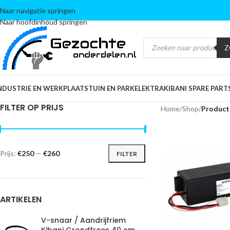
Naar navigatie springen
Naar hoofdinhoud springen
Z
NDUSTRIE EN WERKPLAATS
TUIN EN PARK
ELEKTRA
KIBANI SPARE PART
FILTER OP PRIJS
Home
/
Shop
/
Product
Prijs:
€250
—
€260
FILTER
ARTIKELEN
V-snaar / Aandrijfriem