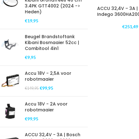
Kibani Grondfrees 40 cm
3.4PK GTT4002 (2024 ->
ACCU 32,4V – 3A |
Heden)
Indego 3600HA20
€
19,95
€
251,49
Beugel Brandstoftank
Kibani Bosmaaier 52cc |
Combitool 4in1
€
9,95
Accu 18V - 2,5A voor
robotmaaier
€
99,95
€
149,95
Accu 18V - 2A voor
robotmaaier
€
99,95
ACCU 32,4V - 3A | Bosch