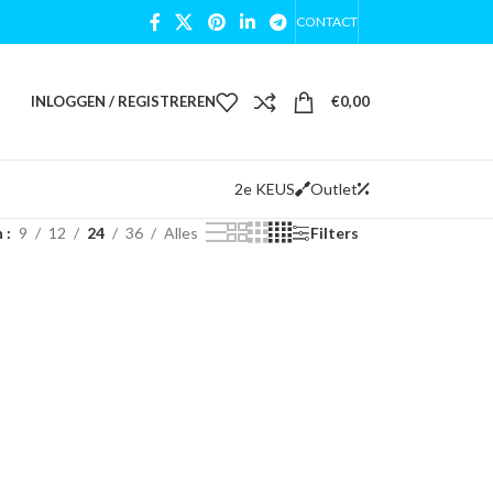
CONTACT
INLOGGEN / REGISTREREN
€
0,00
2e KEUS
Outlet
n
9
12
24
36
Alles
Filters