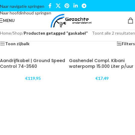
Naar navigatie springen
Naar hoofdinhoud springen
MENU
Home
/
Shop
/
Producten getagged “gaskabel”
Toont alle 2 resultaten
Toon zijbalk
Filters
Aandrijfkabel | Ground Speed
Gashendel Compl. Kibani
Control 74-3560
waterpomp 15.000 Liter p/uur
€
119,95
€
17,49