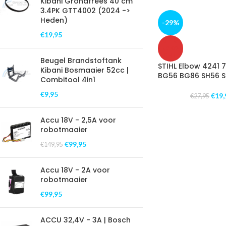
Kibani Grondfrees 40 cm
3.4PK GTT4002 (2024 ->
Heden)
-29%
€
19,95
UITV
ERKO
CHT
Beugel Brandstoftank
STIHL Elbow 4241 
Kibani Bosmaaier 52cc |
BG56 BG86 SH56 
Combitool 4in1
€
9,95
€
19,
€
27,95
Accu 18V - 2,5A voor
robotmaaier
€
99,95
€
149,95
Accu 18V - 2A voor
robotmaaier
€
99,95
ACCU 32,4V - 3A | Bosch