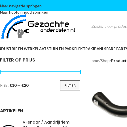
Naar navigatie springen
Naar hoofdinhoud springen
NDUSTRIE EN WERKPLAATS
TUIN EN PARK
ELEKTRA
KIBANI SPARE PART
FILTER OP PRIJS
Home
/
Shop
/
Product
Prijs:
€10
—
€20
FILTER
ARTIKELEN
V-snaar / Aandrijfriem