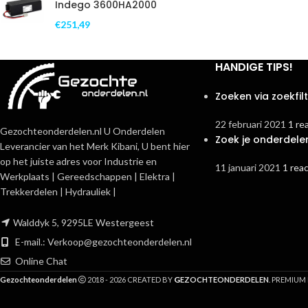
Indego 3600HA2000
€
251,49
HANDIGE TIPS!
Zoeken via zoekfil
22 februari 2021
1 re
Gezochteonderdelen.nl U Onderdelen
Zoek je onderdele
Leverancier van het Merk Kibani, U bent hier
op het juiste adres voor Industrie en
11 januari 2021
1 reac
Werkplaats | Gereedschappen | Elektra |
Trekkerdelen | Hydrauliek |
Walddyk 5, 9295LE Westergeest
E-mail.:
Verkoop@gezochteonderdelen.nl
Online Chat
G
Gezochteonderdelen
2018 - 2026 CREATED BY
EZOCHTEONDERDELEN
. PREMIU