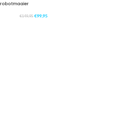
robotmaaier
€
99,95
€
149,95