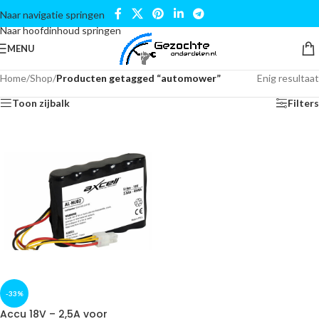
Naar navigatie springen
Naar hoofdinhoud springen
MENU
Home
/
Shop
/
Producten getagged “automower”
Enig resultaat
Toon zijbalk
Filters
-33%
Accu 18V – 2,5A voor