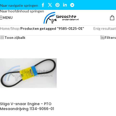
Naar navigatie springen
Naar hoofdinhoud springen
MENU
Home
/
Shop
/
Producten getagged “9585-0125-01”
Enig resultaat
Toon zijbalk
Filters
Stiga V-snaar Engine – PTO
Mesaandrijving 1134-9066-01