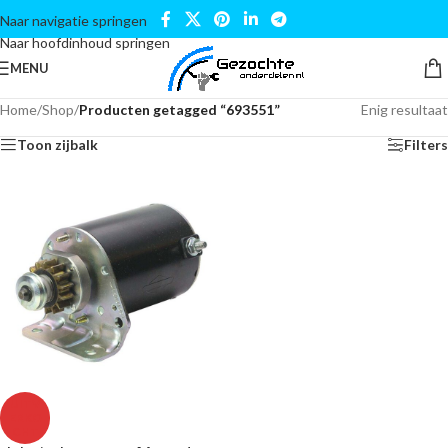
Naar navigatie springen
Naar hoofdinhoud springen
MENU
Home
/
Shop
/
Producten getagged “693551”
Enig resultaat
Toon zijbalk
Filters
UITV
ERKO
CHT