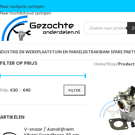
Naar navigatie springen
Naar hoofdinhoud springen
Z
NDUSTRIE EN WERKPLAATS
TUIN EN PARK
ELEKTRA
KIBANI SPARE PART
FILTER OP PRIJS
Home
/
Shop
/
Product
Prijs:
€30
—
€40
FILTER
ARTIKELEN
V-snaar / Aandrijfriem