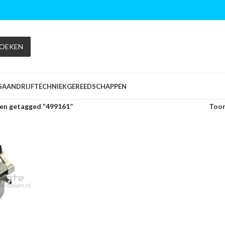
OEKEN
S
AANDRIJFTECHNIEK
GEREEDSCHAPPEN
en getagged “499161”
Too