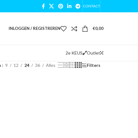
CONTACT
INLOGGEN / REGISTREREN
€
0,00
2e KEUS
Outlet
n
9
12
24
36
Alles
Filters