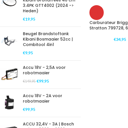
Kibani Grondfrees 40 cm
3.4PK GTT4002 (2024 ->
UITV
Heden)
ERKO
CHT
€
19,95
Carburateur Brigg
Stratton 799728, 
Beugel Brandstoftank
Kibani Bosmaaier 52cc |
€
34,95
Combitool 4in1
€
9,95
Accu 18V - 2,5A voor
robotmaaier
€
99,95
€
149,95
Accu 18V - 2A voor
robotmaaier
€
99,95
ACCU 32,4V - 3A | Bosch