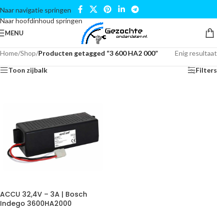
Naar navigatie springen
Naar hoofdinhoud springen
MENU
Home
/
Shop
/
Producten getagged “3 600 HA2 000”
Enig resultaat
Toon zijbalk
Filters
ACCU 32,4V – 3A | Bosch
Indego 3600HA2000