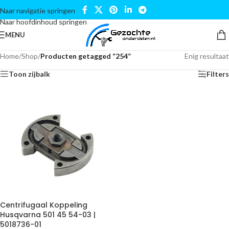
Naar navigatie springen
Naar hoofdinhoud springen
MENU
Home
/
Shop
/
Producten getagged “254”
Enig resultaat
Toon zijbalk
Filters
Centrifugaal Koppeling
Husqvarna 501 45 54-03 |
5018736-01