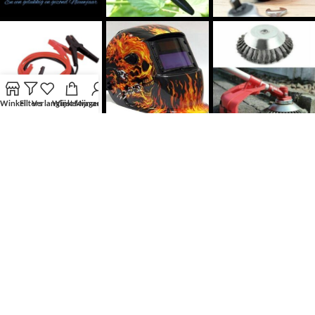
Winkel
Filters
Verlanglijst
Winkelwagen
Mijn account
Volg Ons
KLANTENSERVICE