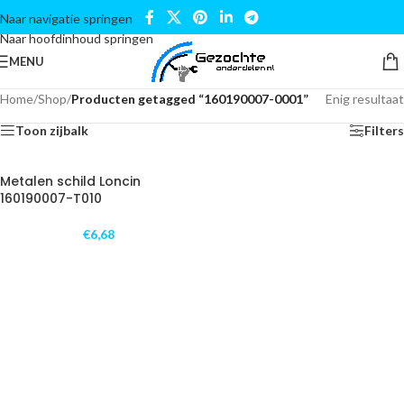
Naar navigatie springen
Naar hoofdinhoud springen
MENU
Home
/
Shop
/
Producten getagged “160190007-0001”
Enig resultaat
Toon zijbalk
Filters
Metalen schild Loncin
160190007-T010
€
6,68