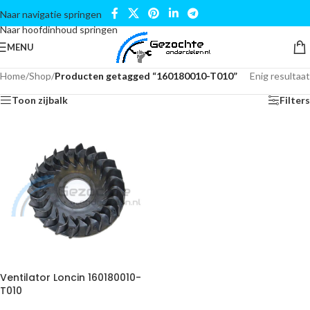
Naar navigatie springen
Naar hoofdinhoud springen
MENU
Home
/
Shop
/
Producten getagged “160180010-T010”
Enig resultaat
Toon zijbalk
Filters
Ventilator Loncin 160180010-
T010