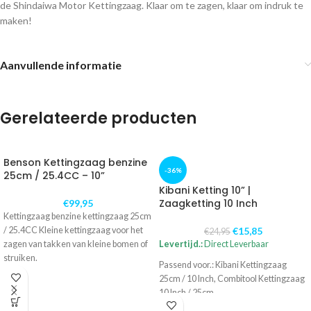
de Shindaiwa Motor Kettingzaag. Klaar om te zagen, klaar om indruk te
maken!
Aanvullende informatie
Gerelateerde producten
Benson Kettingzaag benzine
-36%
25cm / 25.4CC – 10”
Kibani Ketting 10” |
Zaagketting 10 Inch
€
99,95
Kettingzaag benzine kettingzaag 25cm
/ 25.4CC Kleine kettingzaag voor het
€
15,85
€
24,95
zagen van takken van kleine bomen of
Levertijd.:
Direct Leverbaar
struiken.
Passend voor.: Kibani Kettingzaag
25cm / 10 Inch, Combitool Kettingzaag
10 Inch / 25cm