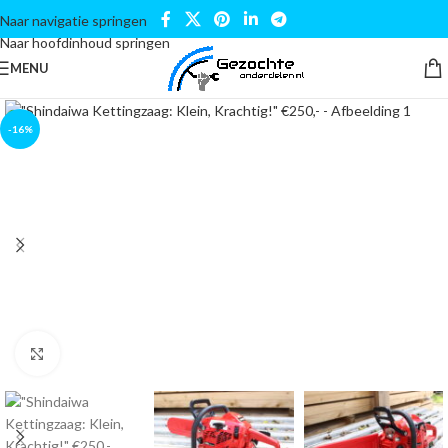
Naar navigatie springen
Naar hoofdinhoud springen
MENU
-16%
Klik om te vergroten