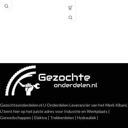
Gezochteonderdelen.nl U Onderdelen Leverancier van het Merk Kibani,
U bent hier op het juiste adres voor Industrie en Werkplaats |
Gereedschappen | Elektra | Trekkerdelen | Hydrauliek |