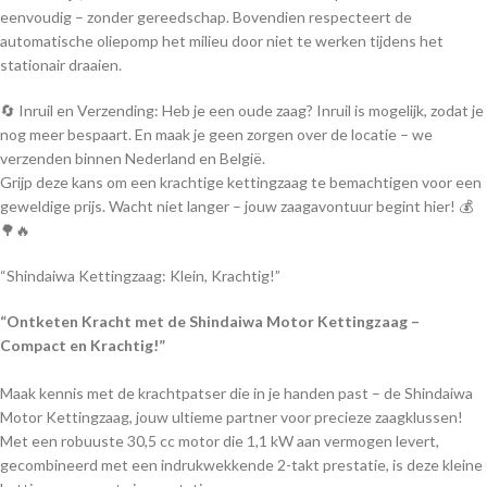
eenvoudig – zonder gereedschap. Bovendien respecteert de
automatische oliepomp het milieu door niet te werken tijdens het
stationair draaien.
🔄 Inruil en Verzending: Heb je een oude zaag? Inruil is mogelijk, zodat je
nog meer bespaart. En maak je geen zorgen over de locatie – we
verzenden binnen Nederland en België.
Grijp deze kans om een krachtige kettingzaag te bemachtigen voor een
geweldige prijs. Wacht niet langer – jouw zaagavontuur begint hier! 💰
🌳🔥
“Shindaiwa Kettingzaag: Klein, Krachtig!”
“Ontketen Kracht met de Shindaiwa Motor Kettingzaag –
Compact en Krachtig!”
Maak kennis met de krachtpatser die in je handen past – de Shindaiwa
Motor Kettingzaag, jouw ultieme partner voor precieze zaagklussen!
Met een robuuste 30,5 cc motor die 1,1 kW aan vermogen levert,
gecombineerd met een indrukwekkende 2-takt prestatie, is deze kleine