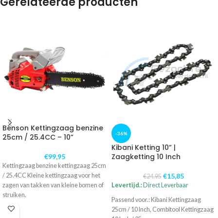
Gerelateerde producten
Benson Kettingzaag benzine
-36%
25cm / 25.4CC – 10”
Kibani Ketting 10” |
Zaagketting 10 Inch
€
99,95
Kettingzaag benzine kettingzaag 25cm
/ 25.4CC Kleine kettingzaag voor het
€
15,85
€
24,95
zagen van takken van kleine bomen of
Levertijd.:
Direct Leverbaar
struiken.
Passend voor.: Kibani Kettingzaag
25cm / 10 Inch, Combitool Kettingzaag