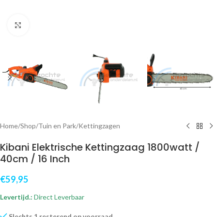
Klik om te vergroten
Home
/
Shop
/
Tuin en Park
/
Kettingzagen
Kibani Elektrische Kettingzaag 1800watt /
40cm / 16 Inch
€
59,95
Levertijd.:
Direct Leverbaar
Slechts 1 resterend op voorraad