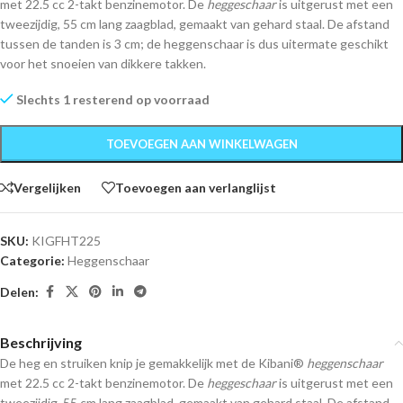
met 22.5 cc 2-takt benzinemotor. De
heggeschaar
is uitgerust met een
tweezijdig, 55 cm lang zaagblad, gemaakt van gehard staal. De afstand
tussen de tanden is 3 cm; de heggenschaar is dus uitermate geschikt
voor het snoeien van dikkere takken.
Slechts 1 resterend op voorraad
TOEVOEGEN AAN WINKELWAGEN
Vergelijken
Toevoegen aan verlanglijst
SKU:
KIGFHT225
Categorie:
Heggenschaar
Delen:
Beschrijving
De heg en struiken knip je gemakkelijk met de Kibani®
heggenschaar
met 22.5 cc 2-takt benzinemotor. De
heggeschaar
is uitgerust met een
tweezijdig, 55 cm lang zaagblad, gemaakt van gehard staal. De afstand