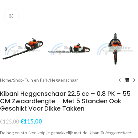
Klik om te vergroten
Home
/
Shop
/
Tuin en Park
/
Heggenschaar
Kibani Heggenschaar 22.5 cc – 0.8 PK – 55
CM Zwaardlengte – Met 5 Standen Ook
Geschikt Voor Dikke Takken
€
115,00
€
125,00
De heg en struiken knip je gemakkelijk met de Kibani®
heggenschaar