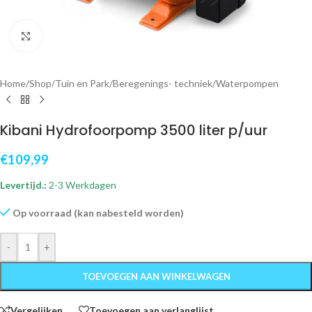
Klik om te vergroten
Home
/
Shop
/
Tuin en Park
/
Beregenings- techniek
/
Waterpompen
Kibani Hydrofoorpomp 3500 liter p/uur
€
109,99
Levertijd.:
2-3 Werkdagen
Op voorraad (kan nabesteld worden)
-
+
TOEVOEGEN AAN WINKELWAGEN
Vergelijken
Toevoegen aan verlanglijst