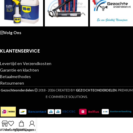
Volg Ons
KLANTENSERVICE
Levertijd en Verzendkosten
Garantie en klachten
Betaalmethodes
Retourneren
G
Gezochteonderdelen
2018 - 2026 CREATED BY
EZOCHTEONDERDELEN
. PREMIUM
E-COMMERCE SOLUTIONS.
Winkel
Verlanglijst
Winkelwagen
Mijn account