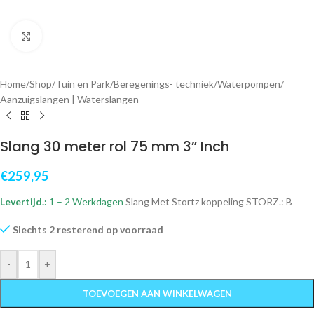
Klik om te vergroten
Home
/
Shop
/
Tuin en Park
/
Beregenings- techniek
/
Waterpompen
/
Aanzuigslangen | Waterslangen
Slang 30 meter rol 75 mm 3” Inch
€
259,95
Levertijd.:
1 – 2 Werkdagen
Slang Met Stortz koppeling STORZ.: B
Slechts 2 resterend op voorraad
-
+
TOEVOEGEN AAN WINKELWAGEN