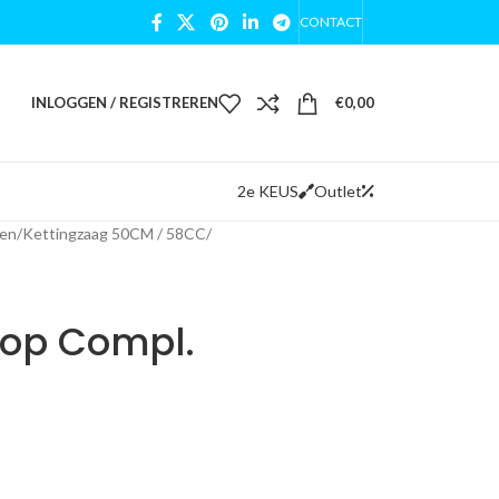
CONTACT
INLOGGEN / REGISTREREN
€
0,00
2e KEUS
Outlet
gen
/
Kettingzaag 50CM / 58CC
/
dop Compl.