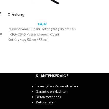
/
Olieslang
Spruitstuk Kiba
58 cc
€
4,02
Passend voor.: Kibani Kettingzaag 45 cm / 45
ag
Passend voor.: Ki
| KIGFCS45 Passend voor.: Kibani
| KIGFCS45 Passe
Kettingzaag 50 cm / 58 cc |
Kettingzaag 50 cm
KLANTENSERVICE
Levertijd en Verzendkosten
Garantie en klachten
Betaalmethodes
Retourneren