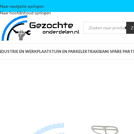
Naar navigatie springen
Naar hoofdinhoud springen
Z
NDUSTRIE EN WERKPLAATS
TUIN EN PARK
ELEKTRA
KIBANI SPARE PART