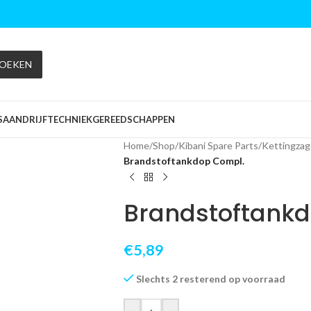
OEKEN
S
AANDRIJFTECHNIEK
GEREEDSCHAPPEN
Home
/
Shop
/
Kibani Spare Parts
/
Kettingza
Brandstoftankdop Compl.
Brandstoftank
€
5,89
Slechts 2 resterend op voorraad