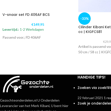
V-snaar set FD 406AF BCS
-33%
€
149,95
Cilinder Kibani Ke
Levertijd.:
1-2 Werkdagen
cc | KIGFCS81
Passend voor.;
FD 406AF
€
29,
Artikel is passend vo
50 cm / 58 cc | KIGF
HANDIGE TIPS!
Zoeken via zoekfil
22 februari 2021
1 re
Gezochteonderdelen.nl U Onderdelen
Zoek je onderdele
Leverancier van het Merk Kibani, U bent hier