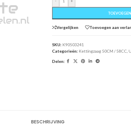
-
+
TOEVOEGEN
Vergelijken
Toevoegen aan verlan
SKU:
K90503241
Categorieën:
Kettingzaag 50CM / 58CC
,
U
Delen:
BESCHRIJVING