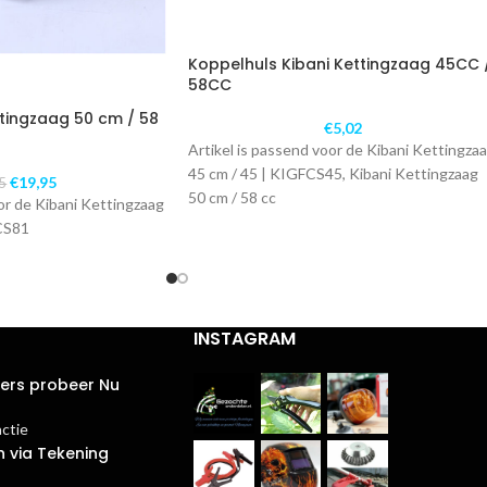
Koppelhuls Kibani Kettingzaag 45CC 
58CC
ttingzaag 50 cm / 58
€
5,02
Artikel is passend voor de Kibani Kettingza
45 cm / 45 | KIGFCS45, Kibani Kettingzaag
€
19,95
95
50 cm / 58 cc
or de Kibani Kettingzaag
CS81
INSTAGRAM
ters probeer Nu
actie
n via Tekening