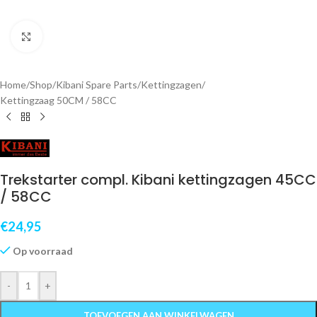
Klik om te vergroten
Home
/
Shop
/
Kibani Spare Parts
/
Kettingzagen
/
Kettingzaag 50CM / 58CC
Trekstarter compl. Kibani kettingzagen 45CC
/ 58CC
€
24,95
Op voorraad
-
+
TOEVOEGEN AAN WINKELWAGEN