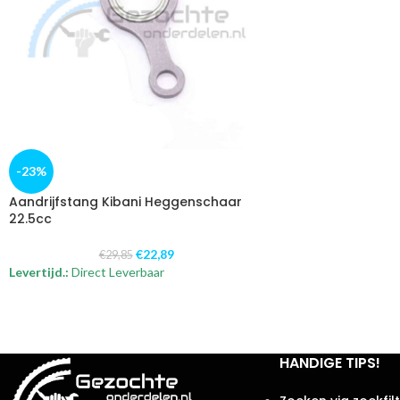
-23%
Aandrijfstang Kibani Heggenschaar
22.5cc
€
22,89
€
29,85
Levertijd.:
Direct Leverbaar
HANDIGE TIPS!