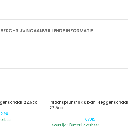
BESCHRIJVING
AANVULLENDE INFORMATIE
ggenschaar 22.5cc
Inlaatspruitstuk Kibani Heggenschaa
22.5cc
€
2,98
€
7,45
verbaar
Levertijd.:
Direct Leverbaar