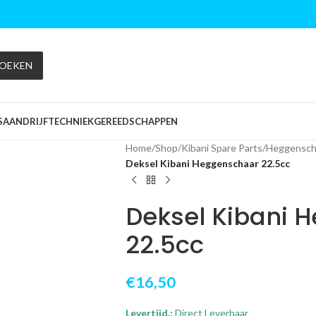
OEKEN
S
AANDRIJFTECHNIEK
GEREEDSCHAPPEN
Home
/
Shop
/
Kibani Spare Parts
/
Heggensch
Deksel Kibani Heggenschaar 22.5cc
Deksel Kibani 
22.5cc
€
16,50
Levertijd.:
Direct Leverbaar