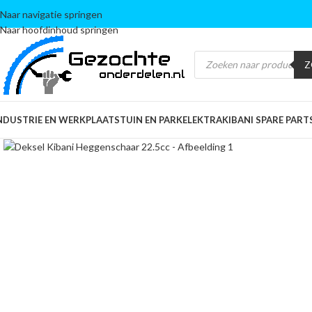
Naar navigatie springen
Naar hoofdinhoud springen
Z
NDUSTRIE EN WERKPLAATS
TUIN EN PARK
ELEKTRA
KIBANI SPARE PART