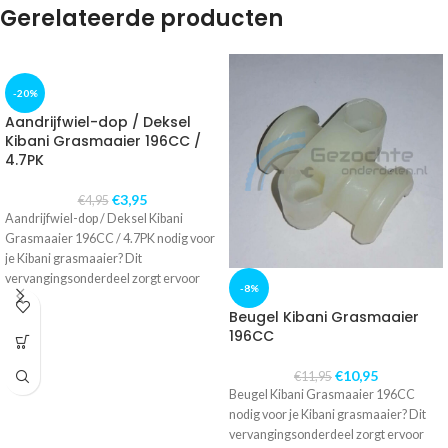
Gerelateerde producten
-20%
Aandrijfwiel-dop / Deksel
Kibani Grasmaaier 196CC /
4.7PK
€
3,95
€
4,95
Aandrijfwiel-dop / Deksel Kibani
Grasmaaier 196CC / 4.7PK nodig voor
je Kibani grasmaaier? Dit
vervangingsonderdeel zorgt ervoor
-8%
dat je machine weer optimaal
Beugel Kibani Grasmaaier
functioneert. Scherp geprijsd en snel
196CC
geleverd.
€
10,95
€
11,95
Beugel Kibani Grasmaaier 196CC
nodig voor je Kibani grasmaaier? Dit
vervangingsonderdeel zorgt ervoor