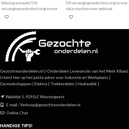
Kibani grasmaaier? Dit
Dit vervangingsonderdeel zorgt ervoor
vervangingsonderdeel zorgt ervoor
dat je machine weer optimaal
dat je machine weer optimaal
functioneert. Scherp geprijsd en snel
functioneert. Scherp geprijsd en snel
geleverd.
geleverd.
Gezochteonderdelen.nl U Onderdelen Leverancier van het Merk Kibani,
U bent hier op het juiste adres voor Industrie en Werkplaats |
Gereedschappen | Elektra | Trekkerdelen | Hydrauliek |
Walddyk 5, 9295LE Westergeest
E-mail.:
Verkoop@gezochteonderdelen.nl
Online Chat
HANDIGE TIPS!