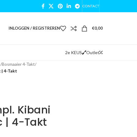
CONTACT
INLOGGEN / REGISTREREN
€
0,00
2e KEUS
Outlet
s
/
Bosmaaier 4-Takt
/
 | 4-Takt
l. Kibani
 | 4-Takt