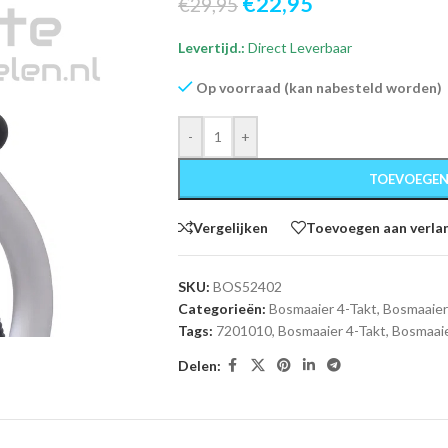
€
22,95
€
29,95
Levertijd.:
Direct Leverbaar
Op voorraad (kan nabesteld worden)
-
+
TOEVOEGEN
Vergelijken
Toevoegen aan verlan
SKU:
BOS52402
Categorieën:
Bosmaaier 4-Takt
,
Bosmaaier
Tags:
7201010
,
Bosmaaier 4-Takt
,
Bosmaaie
Delen: