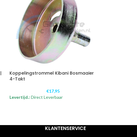
|
Koppelingstrommel Kibani Bosmaaier
Luchtfilter Com
4-Takt
Takt
€
17,95
Levertijd.:
Direct Leverbaar
Levertijd.:
Direct
KLANTENSERVICE