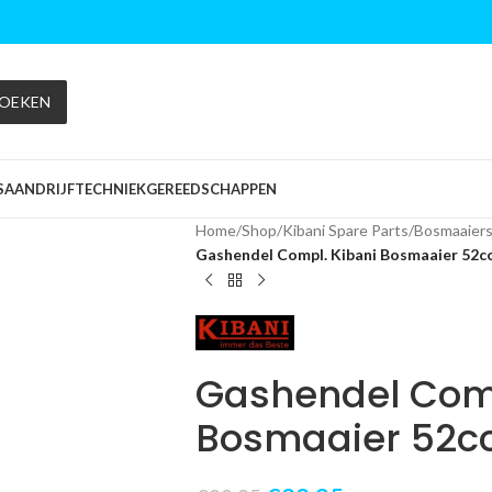
OEKEN
S
AANDRIJFTECHNIEK
GEREEDSCHAPPEN
Home
/
Shop
/
Kibani Spare Parts
/
Bosmaaier
Gashendel Compl. Kibani Bosmaaier 52cc
Gashendel Comp
Bosmaaier 52cc