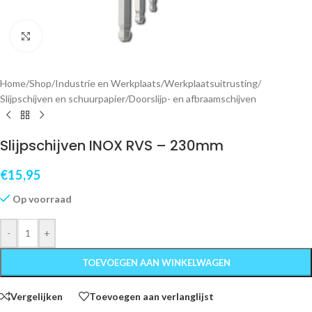
Klik om te vergroten
Home
/
Shop
/
Industrie en Werkplaats
/
Werkplaatsuitrusting
/
Slijpschijven en schuurpapier
/
Doorslijp- en afbraamschijven
Slijpschijven INOX RVS – 230mm
€
15,95
Op voorraad
-
+
TOEVOEGEN AAN WINKELWAGEN
Vergelijken
Toevoegen aan verlanglijst