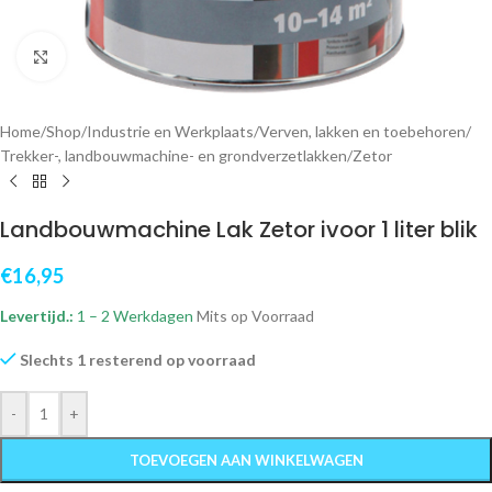
Klik om te vergroten
Home
/
Shop
/
Industrie en Werkplaats
/
Verven, lakken en toebehoren
/
Trekker-, landbouwmachine- en grondverzetlakken
/
Zetor
Landbouwmachine Lak Zetor ivoor 1 liter blik
€
16,95
Levertijd.:
1 – 2 Werkdagen
Mits op Voorraad
Slechts 1 resterend op voorraad
-
+
TOEVOEGEN AAN WINKELWAGEN