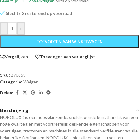
Levertijd.:
1 – 2 Werkdagen
Mits op Voorraad
Slechts 2 resterend op voorraad
-
+
TOEVOEGEN AAN WINKELWAGEN
Vergelijken
Toevoegen aan verlanglijst
SKU:
270859
Categorie:
Welger
Delen:
Beschrijving
NOPOLUX ? is een hoogglanzende, sneldrogende kunstharslak van een
hoge kwaliteit en met voortreffelijk dekkende eigenschappen voor
voertuigen, tractoren en machines in alle standaard verfkleuren van alle
belangrijke fabrikanten. NOPOLUX is niet alleen slag-, stoot- en