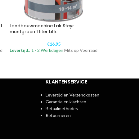
1
Landbouwmachine Lak Steyr
Landbouwmachin
muntgroen 1 liter blik
liter blik
€
16,95
ad
Levertijd.:
1 - 2 Werkdagen
Mits op Voorraad
Levertijd.:
1 - 2 
KLANTENSERVICE
Levertijd en Verzendkosten
Garantie en klachten
Betaalmethodes
Retourneren