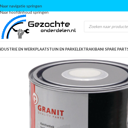
Naar navigatie springen
Naar hoofdinhoud springen
NDUSTRIE EN WERKPLAATS
TUIN EN PARK
ELEKTRA
KIBANI SPARE PART