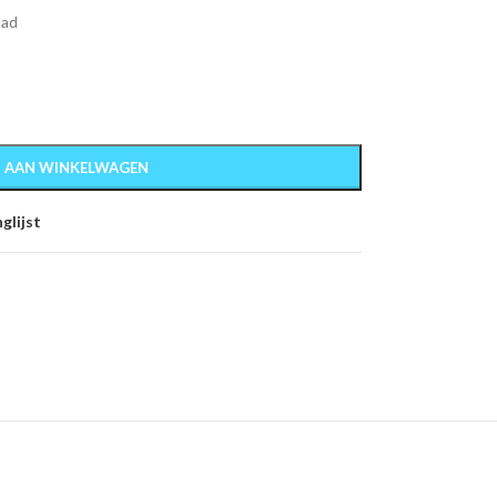
aad
 AAN WINKELWAGEN
glijst