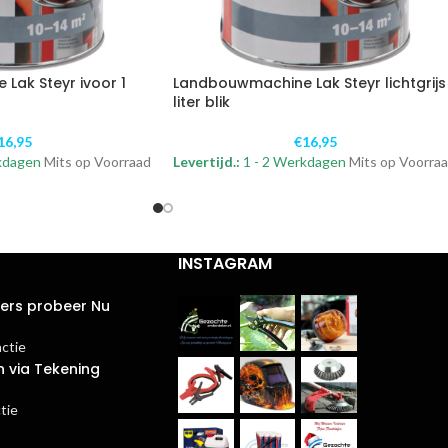
Lak Steyr ivoor 1
Landbouwmachine Lak Steyr lichtgrijs 
liter blik
16,95
€
16,95
kdagen
Mits op Voorraad
Levertijd.:
1 - 2 Werkdagen
Mits op Voorra
INSTAGRAM
ters probeer Nu
actie
n via Tekening
tie