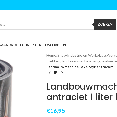
ZOEKEN
S
AANDRIJFTECHNIEK
GEREEDSCHAPPEN
Home
/
Shop
/
Industrie en Werkplaats
/
Verve
Trekker-, landbouwmachine- en grondverze
Landbouwmachine Lak Steyr antraciet 1 li
Landbouwmachi
antraciet 1 liter 
€
16,95