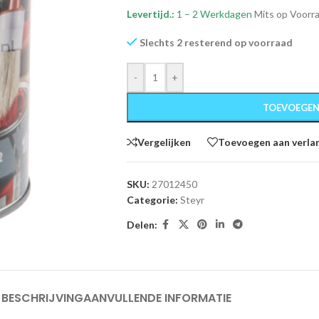
Levertijd.:
1 – 2 Werkdagen
Mits op Voorr
Slechts 2 resterend op voorraad
-
+
TOEVOEGEN
Vergelijken
Toevoegen aan verlan
SKU:
27012450
Categorie:
Steyr
Delen:
BESCHRIJVING
AANVULLENDE INFORMATIE