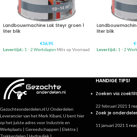
Landbouwmachine Lak Steyr groen 1
Landbouwmachine 
liter blik
liter blik
€
16,95
€
Levertijd.:
1 - 2 Werkdagen
Mits op Voorraad
Levertijd.:
1 - 2 Wer
HANDIGE TIPS!
Zoeken via zoekfil
22 februari 2021
1 re
Gezochteonderdelen.nl U Onderdelen
Zoek je onderdele
Leverancier van het Merk Kibani, U bent hier
op het juiste adres voor Industrie en
11 januari 2021
1 reac
Werkplaats | Gereedschappen | Elektra |
Trekkerdelen | Hydrauliek |