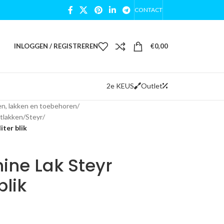
CONTACT
INLOGGEN / REGISTREREN
€
0,00
2e KEUS
Outlet
n, lakken en toebehoren
/
tlakken
/
Steyr
/
ter blik
ne Lak Steyr
blik