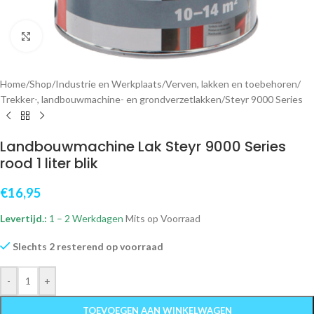
Klik om te vergroten
Home
/
Shop
/
Industrie en Werkplaats
/
Verven, lakken en toebehoren
/
Trekker-, landbouwmachine- en grondverzetlakken
/
Steyr 9000 Series
Landbouwmachine Lak Steyr 9000 Series
rood 1 liter blik
€
16,95
Levertijd.:
1 – 2 Werkdagen
Mits op Voorraad
Slechts 2 resterend op voorraad
-
+
TOEVOEGEN AAN WINKELWAGEN