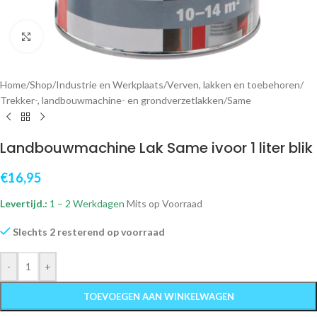
Klik om te vergroten
Home
/
Shop
/
Industrie en Werkplaats
/
Verven, lakken en toebehoren
/
Trekker-, landbouwmachine- en grondverzetlakken
/
Same
Landbouwmachine Lak Same ivoor 1 liter blik
€
16,95
Levertijd.:
1 – 2 Werkdagen
Mits op Voorraad
Slechts 2 resterend op voorraad
-
+
TOEVOEGEN AAN WINKELWAGEN