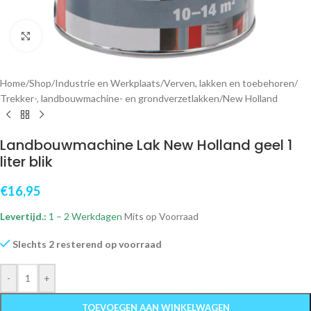
Klik om te vergroten
Home
/
Shop
/
Industrie en Werkplaats
/
Verven, lakken en toebehoren
/
Trekker-, landbouwmachine- en grondverzetlakken
/
New Holland
Landbouwmachine Lak New Holland geel 1
liter blik
€
16,95
Levertijd.:
1 – 2 Werkdagen
Mits op Voorraad
Slechts 2 resterend op voorraad
-
+
TOEVOEGEN AAN WINKELWAGEN