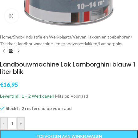
Klik om te vergroten
Home
/
Shop
/
Industrie en Werkplaats
/
Verven, lakken en toebehoren
/
Trekker-, landbouwmachine- en grondverzetlakken
/
Lamborghini
Landbouwmachine Lak Lamborghini blauw 1
liter blik
€
16,95
Levertijd.:
1 – 2 Werkdagen
Mits op Voorraad
Slechts 2 resterend op voorraad
-
+
TOEVOEGEN AAN WINKELWAGEN