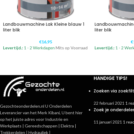
Landbouwmachine Lak Kleine blauw 1
Landbouwmachine 
liter blik
liter blik
€
16,95
€
Levertijd.:
1 - 2 Werkdagen
Mits op Voorraad
Levertijd.:
1 - 2 Wer
HANDIGE TIPS!
Zoeken via zoekfil
22 februari 2021
1 re
Gezochteonderdelen.nl U Onderdelen
Zoek je onderdele
Leverancier van het Merk Kibani, U bent hier
op het juiste adres voor Industrie en
11 januari 2021
1 reac
Werkplaats | Gereedschappen | Elektra |
Trekkerdelen | Hydrauliek |