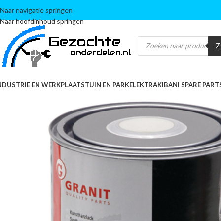
Naar navigatie springen
Naar hoofdinhoud springen
Z
NDUSTRIE EN WERKPLAATS
TUIN EN PARK
ELEKTRA
KIBANI SPARE PART