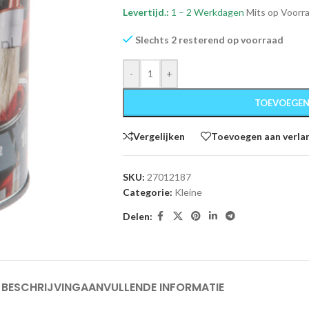
Levertijd.:
1 – 2 Werkdagen
Mits op Voorr
Slechts 2 resterend op voorraad
-
+
TOEVOEGEN
Vergelijken
Toevoegen aan verlan
SKU:
27012187
Categorie:
Kleine
Delen:
BESCHRIJVING
AANVULLENDE INFORMATIE