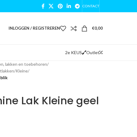
CONTACT
INLOGGEN / REGISTREREN
€
0,00
2e KEUS
Outlet
n, lakken en toebehoren
/
tlakken
/
Kleine
/
blik
e Lak Kleine geel