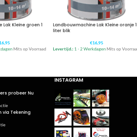
Lak Kleine groen 1
Landbouwmachine Lak Kleine oranje 1
liter blik
16,95
€
16,95
kdagen
Mits op Voorraad
Levertijd.:
1 - 2 Werkdagen
Mits op Voorra
INSTAGRAM
ters probeer Nu
actie
n via Tekening
tie