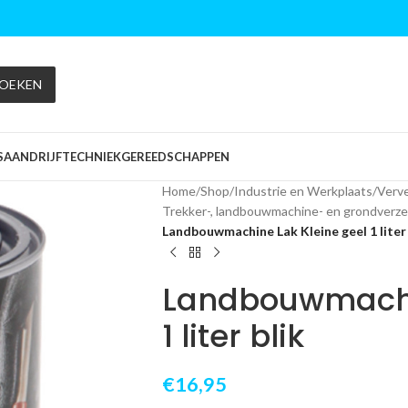
OEKEN
S
AANDRIJFTECHNIEK
GEREEDSCHAPPEN
Home
/
Shop
/
Industrie en Werkplaats
/
Verve
Trekker-, landbouwmachine- en grondverze
Landbouwmachine Lak Kleine geel 1 liter 
Landbouwmachin
1 liter blik
€
16,95