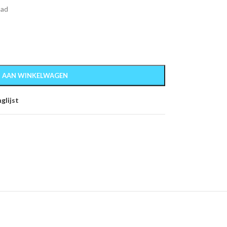
aad
 AAN WINKELWAGEN
glijst