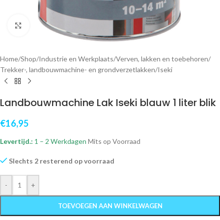
Klik om te vergroten
Home
/
Shop
/
Industrie en Werkplaats
/
Verven, lakken en toebehoren
/
Trekker-, landbouwmachine- en grondverzetlakken
/
Iseki
Landbouwmachine Lak Iseki blauw 1 liter blik
€
16,95
Levertijd.:
1 – 2 Werkdagen
Mits op Voorraad
Slechts 2 resterend op voorraad
-
+
TOEVOEGEN AAN WINKELWAGEN