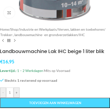
Klik om te vergroten
Home
/
Shop
/
Industrie en Werkplaats
/
Verven, lakken en toebehoren
/
Trekker-, landbouwmachine- en grondverzetlakken
/
IHC
Landbouwmachine Lak IHC beige 1 liter blik
€
16,95
Levertijd.:
1 – 2 Werkdagen
Mits op Voorraad
Slechts 1 resterend op voorraad
-
+
TOEVOEGEN AAN WINKELWAGEN