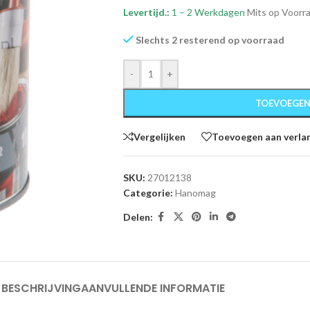
Levertijd.:
1 – 2 Werkdagen
Mits op Voorr
Slechts 2 resterend op voorraad
-
+
TOEVOEGEN
Vergelijken
Toevoegen aan verlan
SKU:
27012138
Categorie:
Hanomag
Delen:
BESCHRIJVING
AANVULLENDE INFORMATIE