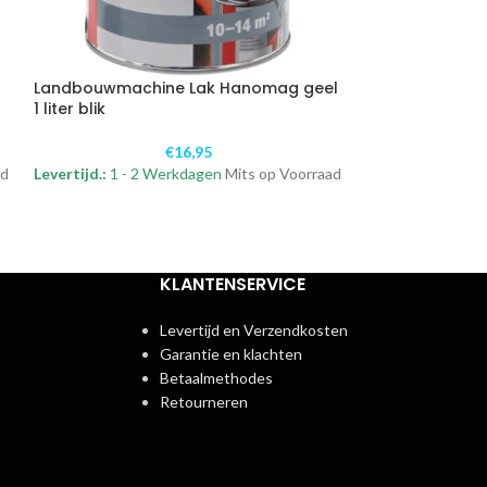
Landbouwmachine Lak Hanomag geel
Landbouwmach
1 liter blik
groen 1 liter bli
€
16,95
ad
Levertijd.:
1 - 2 Werkdagen
Mits op Voorraad
Levertijd.:
1 - 2 
KLANTENSERVICE
Levertijd en Verzendkosten
Garantie en klachten
Betaalmethodes
Retourneren