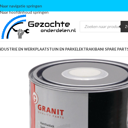
Naar navigatie springen
Naar hoofdinhoud springen
Z
NDUSTRIE EN WERKPLAATS
TUIN EN PARK
ELEKTRA
KIBANI SPARE PART