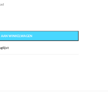
aad
 AAN WINKELWAGEN
glijst