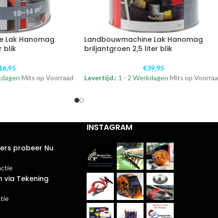
e Lak Hanomag
Landbouwmachine Lak Hanomag
r blik
briljantgroen 2,5 liter blik
16,95
€
39,95
kdagen
Mits op Voorraad
Levertijd.:
1 - 2 Werkdagen
Mits op Voorra
INSTAGRAM
ters probeer Nu
actie
n via Tekening
tie