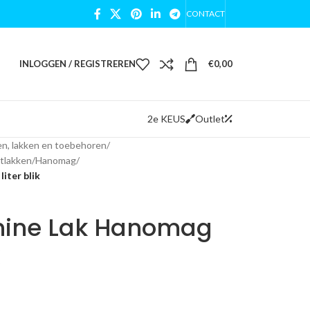
CONTACT
INLOGGEN / REGISTREREN
€
0,00
2e KEUS
Outlet
n, lakken en toebehoren
/
tlakken
/
Hanomag
/
iter blik
ine Lak Hanomag