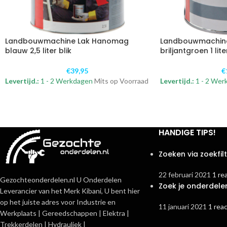
Landbouwmachine Lak Hanomag
Landbouwmachin
blauw 2,5 liter blik
briljantgroen 1 lite
€
39,95
€
Levertijd.:
1 - 2 Werkdagen
Mits op Voorraad
Levertijd.:
1 - 2 Wer
HANDIGE TIPS!
Zoeken via zoekfil
22 februari 2021
1 re
Gezochteonderdelen.nl U Onderdelen
Zoek je onderdele
Leverancier van het Merk Kibani, U bent hier
op het juiste adres voor Industrie en
11 januari 2021
1 reac
Werkplaats | Gereedschappen | Elektra |
Trekkerdelen | Hydrauliek |