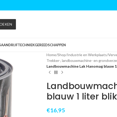
OEKEN
S
AANDRIJFTECHNIEK
GEREEDSCHAPPEN
Home
/
Shop
/
Industrie en Werkplaats
/
Verve
Trekker-, landbouwmachine- en grondverze
Landbouwmachine Lak Hanomag blauw 1 l
Landbouwmach
blauw 1 liter blik
€
16,95