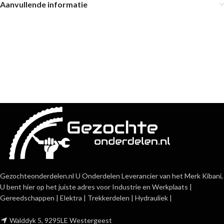
Aanvullende informatie
Gezochteonderdelen.nl U Onderdelen Leverancier van het Merk Kibani,
U bent hier op het juiste adres voor Industrie en Werkplaats |
Gereedschappen | Elektra | Trekkerdelen | Hydrauliek |
Walddyk 5, 9295LE Westergeest