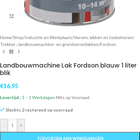
Klik om te vergroten
Home
/
Shop
/
Industrie en Werkplaats
/
Verven, lakken en toebehoren
/
Trekker-, landbouwmachine- en grondverzetlakken
/
Fordson
Landbouwmachine Lak Fordson blauw 1 liter
blik
€
16,95
Levertijd.:
1 – 2 Werkdagen
Mits op Voorraad
Slechts 2 resterend op voorraad
-
+
TOEVOEGEN AAN WINKELWAGEN