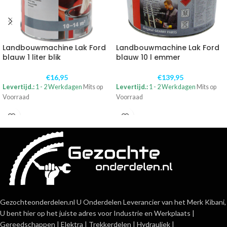
Landbouwmachine Lak Ford
Landbouwmachine Lak Ford
blauw 1 liter blik
blauw 10 l emmer
€
16,95
€
139,95
Levertijd.:
1 - 2 Werkdagen
Mits op
Levertijd.:
1 - 2 Werkdagen
Mits op
Voorraad
Voorraad
Gezochteonderdelen.nl U Onderdelen Leverancier van het Merk Kibani,
U bent hier op het juiste adres voor Industrie en Werkplaats |
Gereedschappen | Elektra | Trekkerdelen | Hydrauliek |