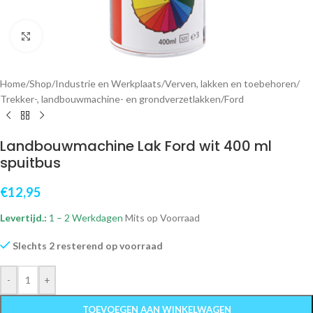
Klik om te vergroten
Home
/
Shop
/
Industrie en Werkplaats
/
Verven, lakken en toebehoren
/
Trekker-, landbouwmachine- en grondverzetlakken
/
Ford
Landbouwmachine Lak Ford wit 400 ml
spuitbus
€
12,95
Levertijd.:
1 – 2 Werkdagen
Mits op Voorraad
Slechts 2 resterend op voorraad
-
+
TOEVOEGEN AAN WINKELWAGEN