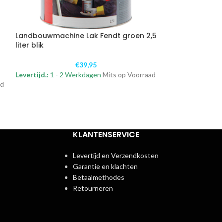
Landbouwmachine Lak Fendt groen 2,5
Landbouwmachi
liter blik
400 ml spuitbu
€
39,95
Levertijd.:
1 - 2 Werkdagen
Mits op Voorraad
Levertijd.:
1 - 2 
ad
KLANTENSERVICE
Levertijd en Verzendkosten
Garantie en klachten
Betaalmethodes
Retourneren