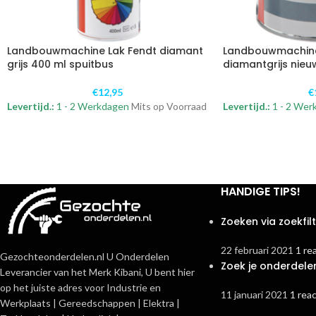
Landbouwmachine Lak Fendt diamant
Landbouwmachine
grijs 400 ml spuitbus
diamantgrijs nieuw 
€
12,95
€
Levertijd.:
1 - 2 Werkdagen
Mits op Voorraad
Levertijd.:
1 - 2 Wer
HANDIGE TIPS!
Zoeken via zoekfil
22 februari 2021
1 re
Gezochteonderdelen.nl U Onderdelen
Zoek je onderdele
Leverancier van het Merk Kibani, U bent hier
op het juiste adres voor Industrie en
11 januari 2021
1 reac
Werkplaats | Gereedschappen | Elektra |