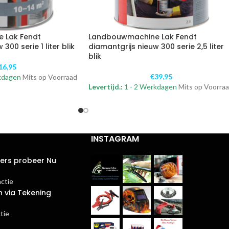
 Lak Fendt
Landbouwmachine Lak Fendt
300 serie 1 liter blik
diamantgrijs nieuw 300 serie 2,5 liter
blik
16,95
€
39,95
kdagen
Mits op Voorraad
Levertijd.:
1 - 2 Werkdagen
Mits op Voorra
INSTAGRAM
ters probeer Nu
actie
n via Tekening
tie