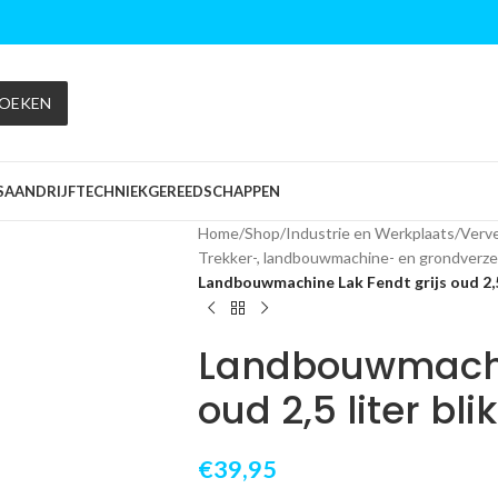
OEKEN
S
AANDRIJFTECHNIEK
GEREEDSCHAPPEN
Home
/
Shop
/
Industrie en Werkplaats
/
Verve
Trekker-, landbouwmachine- en grondverze
Landbouwmachine Lak Fendt grijs oud 2,5 
Landbouwmachin
oud 2,5 liter blik
€
39,95