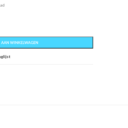
aad
 AAN WINKELWAGEN
glijst