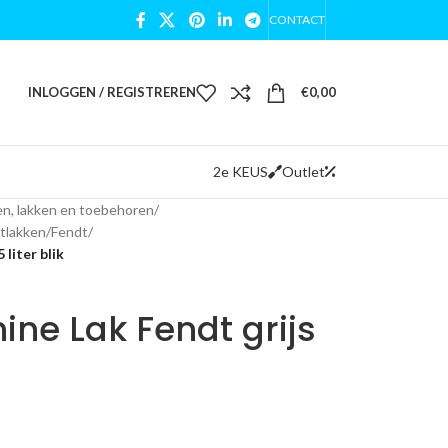
CONTACT
INLOGGEN / REGISTREREN
€
0,00
2e KEUS
Outlet
n, lakken en toebehoren
/
tlakken
/
Fendt
/
liter blik
e Lak Fendt grijs