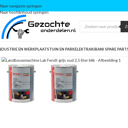
Naar navigatie springen
Naar hoofdinhoud springen
Z
NDUSTRIE EN WERKPLAATS
TUIN EN PARK
ELEKTRA
KIBANI SPARE PART
Klik om te vergroten