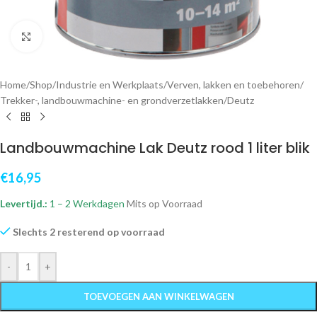
Klik om te vergroten
Home
/
Shop
/
Industrie en Werkplaats
/
Verven, lakken en toebehoren
/
Trekker-, landbouwmachine- en grondverzetlakken
/
Deutz
Landbouwmachine Lak Deutz rood 1 liter blik
€
16,95
Levertijd.:
1 – 2 Werkdagen
Mits op Voorraad
Slechts 2 resterend op voorraad
-
+
TOEVOEGEN AAN WINKELWAGEN