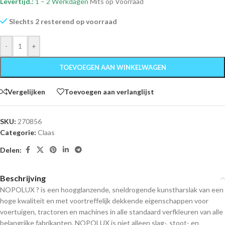
Levertijd.:
1 – 2 Werkdagen
Mits op Voorraad
Slechts 2 resterend op voorraad
-
+
TOEVOEGEN AAN WINKELWAGEN
Vergelijken
Toevoegen aan verlanglijst
SKU:
270856
Categorie:
Claas
Delen:
Beschrijving
NOPOLUX ? is een hoogglanzende, sneldrogende kunstharslak van een
hoge kwaliteit en met voortreffelijk dekkende eigenschappen voor
voertuigen, tractoren en machines in alle standaard verfkleuren van alle
belangrijke fabrikanten. NOPOLUX is niet alleen slag-, stoot- en