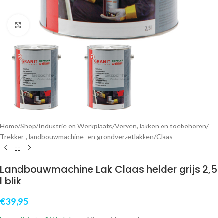
Klik om te vergroten
Home
/
Shop
/
Industrie en Werkplaats
/
Verven, lakken en toebehoren
/
Trekker-, landbouwmachine- en grondverzetlakken
/
Claas
Landbouwmachine Lak Claas helder grijs 2,5
l blik
€
39,95