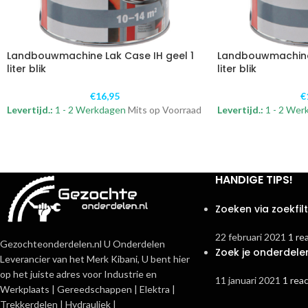
Landbouwmachine Lak Case IH geel 1
Landbouwmachine 
liter blik
liter blik
€
16,95
€
Levertijd.:
1 - 2 Werkdagen
Mits op Voorraad
Levertijd.:
1 - 2 Wer
HANDIGE TIPS!
Zoeken via zoekfil
22 februari 2021
1 re
Gezochteonderdelen.nl U Onderdelen
Zoek je onderdele
Leverancier van het Merk Kibani, U bent hier
op het juiste adres voor Industrie en
11 januari 2021
1 reac
Werkplaats | Gereedschappen | Elektra |
Trekkerdelen | Hydrauliek |