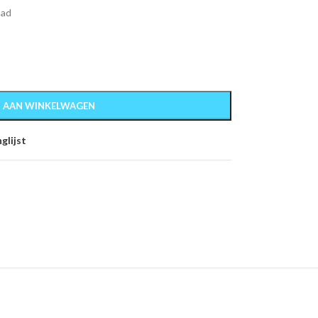
aad
 AAN WINKELWAGEN
glijst