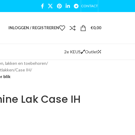
CONTACT
INLOGGEN / REGISTREREN
€
0,00
2e KEUS
Outlet
n, lakken en toebehoren
/
tlakken
/
Case IH
/
r blik
ne Lak Case IH