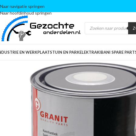
Naar navigatie springen
Naar hoofdinhoud springen
Z
NDUSTRIE EN WERKPLAATS
TUIN EN PARK
ELEKTRA
KIBANI SPARE PART