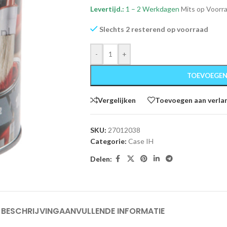
Levertijd.:
1 – 2 Werkdagen
Mits op Voorr
Slechts 2 resterend op voorraad
-
+
TOEVOEGEN
Vergelijken
Toevoegen aan verlan
SKU:
27012038
Categorie:
Case IH
Delen:
BESCHRIJVING
AANVULLENDE INFORMATIE