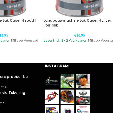
Lak Case IH rood 1
Landbouwmachine Lak Case IH zilver 
liter blik
16,95
€
16,95
kdagen
Mits op Voorraad
Levertijd.:
1 - 2 Werkdagen
Mits op Voorra
INSTAGRAM
ters probeer Nu
actie
n via Tekening
tie