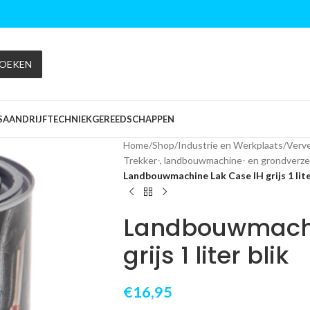
OEKEN
S
AANDRIJFTECHNIEK
GEREEDSCHAPPEN
Home
/
Shop
/
Industrie en Werkplaats
/
Verve
Trekker-, landbouwmachine- en grondverze
Landbouwmachine Lak Case IH grijs 1 lite
Landbouwmachi
grijs 1 liter blik
€
16,95