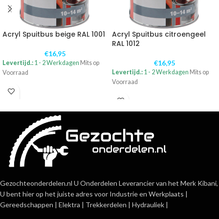
Acryl Spuitbus beige RAL 1001
Acryl Spuitbus citroengeel
RAL 1012
€
16,95
€
16,95
Levertijd.:
1 - 2 Werkdagen
Mits op
Levertijd.:
1 - 2 Werkdagen
Mits op
Voorraad
Voorraad
Gezochteonderdelen.nl U Onderdelen Leverancier van het Merk Kibani,
U bent hier op het juiste adres voor Industrie en Werkplaats |
Gereedschappen | Elektra | Trekkerdelen | Hydrauliek |