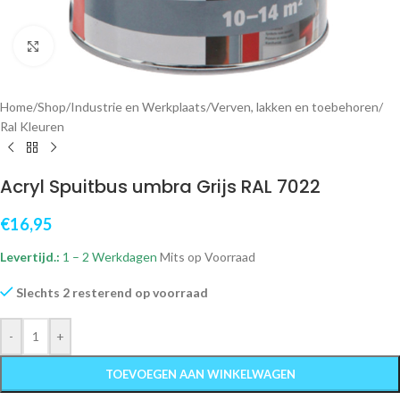
Klik om te vergroten
Home
/
Shop
/
Industrie en Werkplaats
/
Verven, lakken en toebehoren
/
Ral Kleuren
Acryl Spuitbus umbra Grijs RAL 7022
€
16,95
Levertijd.:
1 – 2 Werkdagen
Mits op Voorraad
Slechts 2 resterend op voorraad
-
+
TOEVOEGEN AAN WINKELWAGEN