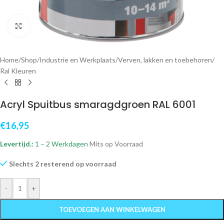
Klik om te vergroten
Home
/
Shop
/
Industrie en Werkplaats
/
Verven, lakken en toebehoren
/
Ral Kleuren
Acryl Spuitbus smaragdgroen RAL 6001
€
16,95
Levertijd.:
1 – 2 Werkdagen
Mits op Voorraad
Slechts 2 resterend op voorraad
-
+
TOEVOEGEN AAN WINKELWAGEN