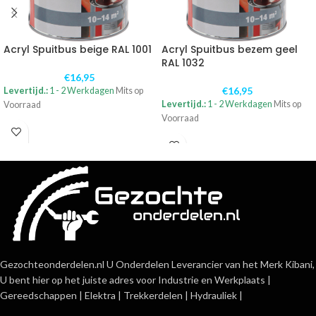
Acryl Spuitbus beige RAL 1001
Acryl Spuitbus bezem geel
RAL 1032
€
16,95
€
16,95
Levertijd.:
1 - 2 Werkdagen
Mits op
Levertijd.:
1 - 2 Werkdagen
Mits op
Voorraad
Voorraad
Gezochteonderdelen.nl U Onderdelen Leverancier van het Merk Kibani,
U bent hier op het juiste adres voor Industrie en Werkplaats |
Gereedschappen | Elektra | Trekkerdelen | Hydrauliek |