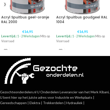
Acryl Spuitbus geel-oranje
Acryl Spuitbus goudgeel RAL
RAL 2000
1004
€
16,95
€
16,95
Levertijd.:
1 - 2 Werkdagen
Mits op
Levertijd.:
1 - 2 Werkdagen
Mits op
Voorraad
Voorraad
Gezochteonderdelen.nl U Onderdelen Leverancier van het Merk Kibani,
U bent hier op het juiste adres voor Industrie en Werkplaats |
Gereedschappen | Elektra | Trekkerdelen | Hydrauliek |