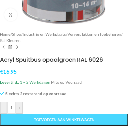
Klik om te vergroten
Home
/
Shop
/
Industrie en Werkplaats
/
Verven, lakken en toebehoren
/
Ral Kleuren
Acryl Spuitbus opaalgroen RAL 6026
€
16,95
Levertijd.:
1 – 2 Werkdagen
Mits op Voorraad
Slechts 2 resterend op voorraad
-
+
TOEVOEGEN AAN WINKELWAGEN